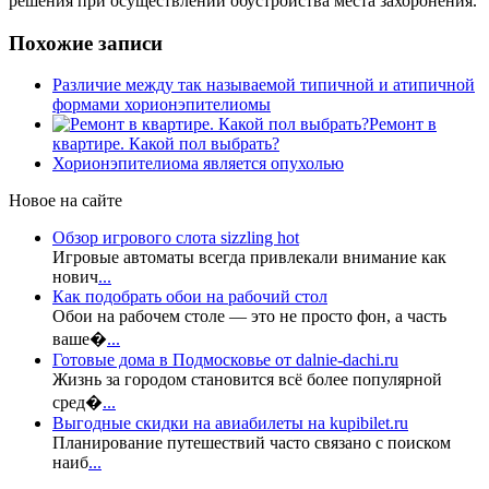
решения при осуществлении обустройства места захоронения.
Похожие записи
Различие между так называемой типичной и атипичной
формами хорионэпителиомы
Ремонт в
квартире. Какой пол выбрать?
Хорионэпителиома является опухолью
Новое на сайте
Обзор игрового слота sizzling hot
Игровые автоматы всегда привлекали внимание как
нович
...
Как подобрать обои на рабочий стол
Обои на рабочем столе — это не просто фон, а часть
ваше�
...
Готовые дома в Подмосковье от dalnie-dachi.ru
Жизнь за городом становится всё более популярной
сред�
...
Выгодные скидки на авиабилеты на kupibilet.ru
Планирование путешествий часто связано с поиском
наиб
...