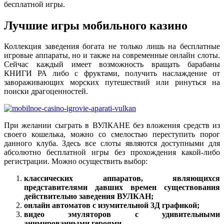
бесплатной игры.
Лучшие игры мобильного казино
Коллекция заведения богата не только лишь на бесплатные
игровые аппараты, но и также на современные онлайн слоты.
Сейчас каждый имеет возможность вращать барабаны
КНИГИ РА либо с фруктами, получить наслаждение от
завораживающих морских путешествий или ринуться на
поиски драгоценностей.
При желании сыграть в ВУЛКАНЕ без вложения средств из
своего кошелька, можно со смелостью переступить порог
данного клуба. Здесь все слоты являются доступными для
абсолютно бесплатной игры без прохождения какой-либо
регистрации. Можно осуществить выбор:
классических аппаратов, являющихся
представителями давших времен существования
действительно заведения ВУЛКАН;
онлайн автоматов с изумительной 3Д графикой;
видео эмуляторов с удивительными
анимированными героями.