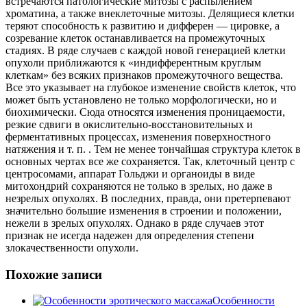
встречаются патологические митозы с распылением
хроматина, а также внеклеточные
митозы. Делящиеся клетки
теряют способность к развитию и дифферен — цировке, а
созревание клеток останавливается на промежуточных
стадиях. В ряде случаев с каждой новой генерацией клетки
опухоли приближаются к «индифферентным круглым
клеткам» без всяких признаков промежуточного вещества.
Все это указывает на глубокое изменение свойств клеток, что
может быть установлено не только морфологически, но и
биохимически. Сюда относятся изменения проницаемости,
резкие сдвиги в окислительно-восстановительных и
ферментативных процессах, изменения поверхностного
натяжения и т. п. . Тем не менее тончайшая структура клеток в
основных чертах все же сохраняется. Так, клеточный центр с
центросомами, аппарат Гольджи и органоиды в виде
митохондрий сохраняются не только в зрелых, но даже в
незрелых опухолях. В последних, правда, они претерпевают
значительно большие изменения в строении и положении,
нежели в зрелых опухолях. Однако в ряде случаев этот
признак не исегда надежен для определения степени
злокачественности опухоли.
Похожие записи
Особенности