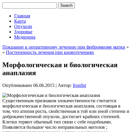
Главная
Карта
Опухоли
Здоровье
Медицина
Показание к оперативному лечению при фибромиоме матки
»
«
Постепенность лечения при кровотечениях
Морфологическая и биологическая
анаплазия
Опубликовано
06.06.2015
|
Автор:
Ironfist
Существенным признаком злокачественности считается
морфологическая и биологическая анаплазия, состоящая в
том, что атипия роста, свойственная в той или иной степени и
доброкачественной опухоли, достигает крайних степеней.
Клетки теряют обычный тип связи с себе подобными.
Появляется большое число неправильных митозов ;