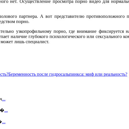
сного нет. Осуществление просмотра порно видео для нормал
лового партнера. А вот представителю противоположного п
едством порно.
ительно узкопрофильному порно, где внимание фиксируется на
упает наличие глубокого психологического или сексуального к
 может лишь специалист.
Беременность после гидросальпинкса: миф или реальность?
ч
...
ше�
...
�
...