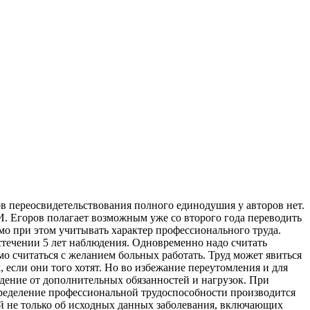
в переосвидетельствования полного единодушия у авторов нет.
. И. Егоров полагает возможным уже со второго года переводить
мо при этом
учитывать характер профессионального труда.
стечении 5 лет наблюдения. Одновременно надо считать
о считаться с желанием больных работать. Труд может явиться
если они того хотят. Но во избежание переутомления и для
ждение от дополнительных обязанностей и нагрузок. При
пределение профессиональной трудоспособности производится
ий не только об исходных данных заболевания, включающих