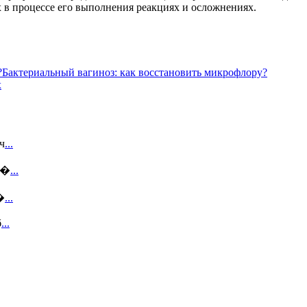
х в процессе его выполнения реакциях и осложнениях.
Бактериальный вагиноз: как восстановить микрофлору?
х
ч
...
ше�
...
�
...
б
...