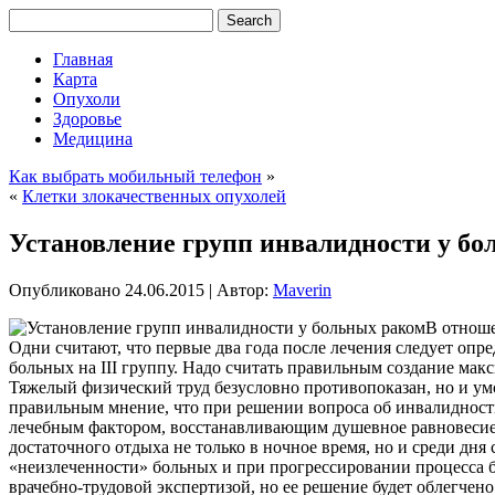
Главная
Карта
Опухоли
Здоровье
Медицина
Как выбрать мобильный телефон
»
«
Клетки злокачественных опухолей
Установление групп инвалидности у бо
Опубликовано
24.06.2015
|
Автор:
Maverin
В отноше
Одни считают, что первые два года после лечения следует опред
больных на III группу. Надо считать правильным создание ма
Тяжелый физический труд безусловно противопоказан, но и ум
правильным мнение, что при решении вопроса об инвалидности
лечебным фактором, восстанавливающим душевное равновесие, 
достаточного отдыха не только в ночное время, но и среди дн
«неизлеченности» больных и при прогрессировании процесса 
врачебно-трудовой экспертизой, но ее решение будет облегче