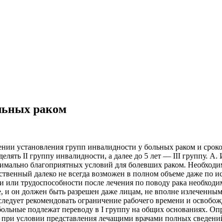
льных раком
нии установления групп инвалидности у больных раком и сроко
елять II группу инвалидности, а далее до 5 лет — III группу. А
ксимально благоприятных условий для болевших раком. Необходи
ственный далеко не всегда возможен в полном объеме даже по и
 или трудоспособности после лечения по поводу рака необходим
и он должен быть разрешен даже лицам, не вполне излеченным, 
я следует рекомендовать ограничение рабочего времени и освобо
больные подлежат переводу в I группу на общих основаниях. О
но при условии представления лечащими врачами полных сведен