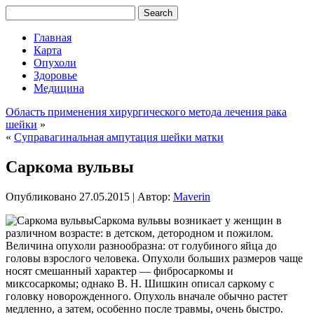
Главная
Карта
Опухоли
Здоровье
Медицина
Область применения хирургического метода лечения рака
шейки
»
«
Суправагинальная ампутация шейки матки
Саркома вульвы
Опубликовано
27.05.2015
|
Автор:
Maverin
Саркома вульвы возникает у женщин в
различном возрасте: в детском, детородном и пожилом.
Величина опухоли разнообразна: от голубиного яйца до
головы взрослого человека. Опухоли больших размеров чаще
носят смешанный характер — фибросаркомы и
миксосаркомы; однако В. Н. Шишкин описал саркому с
головку новорожденного. Опухоль вначале обычно растет
медленно, а затем, особенно после травмы, очень быстро.