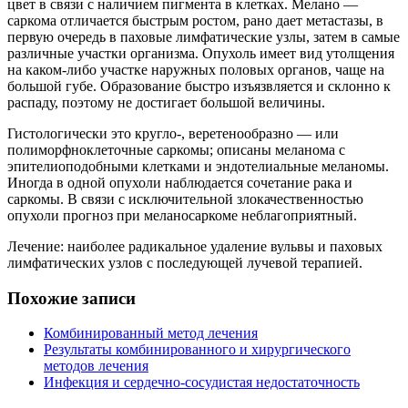
цвет в связи с наличием пигмента в клетках. Мелано —
саркома отличается быстрым ростом, рано дает метастазы, в
первую очередь в паховые лимфатические узлы, затем в самые
различные участки организма. Опухоль имеет вид утолщения
на каком-либо участке наружных половых органов, чаще на
большой губе. Образование быстро изъязвляется и склонно к
распаду, поэтому не достигает большой величины.
Гистологически это кругло-, веретенообразно — или
полиморфноклеточные саркомы; описаны меланома с
эпителиоподобными клетками и эндотелиальные меланомы.
Иногда в одной опухоли наблюдается сочетание рака и
саркомы. В связи с исключительной злокачественностью
опухоли прогноз при меланосаркоме неблагоприятный.
Лечение: наиболее радикальное удаление вульвы и паховых
лимфатических узлов с последующей лучевой терапией.
Похожие записи
Комбинированный метод лечения
Результаты комбинированного и хирургического
методов лечения
Инфекция и сердечно-сосудистая недостаточность