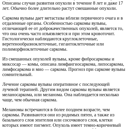
Описаны случаи развития опухоли
в течение 8 лет и даже 17
лет. Обычно более длительно растут смешанные опухоли.
Саркома вульвы дает метастазы вблизи первичного очага и в
отдаленные органы. Особенностью саркомы вульвы,
отличающей ее от доброкачественных опухолей, является то,
что она очень часто изъязвляется и при этом кровоточит.
Гистологически наблюдаются круглоклеточные,
веретенообразноклеточные, гигантоклеточные или
полиморфноклеточные саркомы.
Из смешанных опухолей вульвы, кроме фибросаркомы и
миксосар — комы, описана лимфангиосаркома, липосаркома,
лимфосаркома и мио — саркома. Прогноз при саркоме вульвы
сомнительный.
Лечение саркомы вульвы оперативное с последующей
лучевой терапией. Другим видом саркомы вульвы является
меланосаркома, или меланома. Она наблюдается несколько
чаще, чем обычная саркома.
Меланомы встречаются в более позднем возрасте, чем
саркомы. Развиваются они из родимых пятен, а также из
базального слоя эпителия или сосочкового слоя, клетки
которых имеют пигмент. Опухоль имеет темно-коричневый