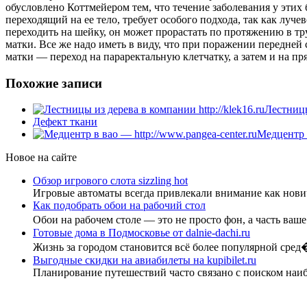
обусловлено Коттмейером тем, что течение заболевания у этих
переходящий на ее тело, требует особого подхода, так как луч
переходить на шейку, он может прорастать по протяжению в тр
матки. Все же надо иметь в виду, что при поражении передней
матки — переход на параректальную клетчатку, а затем и на п
Похожие записи
Лестницы
Дефект ткани
Медцентр в
Новое на сайте
Обзор игрового слота sizzling hot
Игровые автоматы всегда привлекали внимание как нови
Как подобрать обои на рабочий стол
Обои на рабочем столе — это не просто фон, а часть ва
Готовые дома в Подмосковье от dalnie-dachi.ru
Жизнь за городом становится всё более популярной сред
Выгодные скидки на авиабилеты на kupibilet.ru
Планирование путешествий часто связано с поиском наи