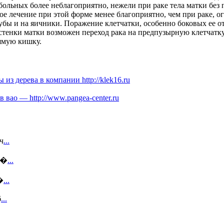
 больных более неблагоприятно, нежели при раке тела матки без
евое лечение при этой форме менее благоприятно, чем при раке, 
убы и на яичники. Поражение клетчатки, особенно боковых ее от
 стенки матки возможен переход рака на предпузырную клетчатку
рямую кишку.
 из дерева в компании http://klek16.ru
 вао — http://www.pangea-center.ru
ч
...
ше�
...
�
...
б
...