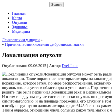
Главная
Карта
Опухоли
Здоровье
Медицина
Лейкоплакии у людей
»
«
Причины возникновения фибромиомы матки
Локализация опухоли
Опубликовано
09.06.2015
|
Автор:
Drelalbine
Локализация опухоли может быть разли
локализации. Такое поражение некоторые авторы называют дифф
поражение, которое затем, по мере распространения, захватило
опухоль локализуется в области дна и углов матки. Поражение
решить, где была первичная локализация рака: в цервикально
И в том и в другом случае гистологически опухоль по преиму
симптоматологию, и на площадь поражения, его глубину в том
в особую группу; по данным автора, среди 6145 больных рако
Таким образом, отношение чпела больных раком тела матки к ч