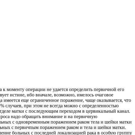
 к моменту операции не удается определить первичной его
вует истине, ибо вначале, возможно, имелось очаговое
да имеется еще ограниченное
поражение, чаще оказывается, что
5% случаев, при этом не всегда можно с определенностью
отделе матки с последующим переходом в цервикальный канал.
проса надо обращать внимание и на первичную
ольных с одновременным поражением раком тела и шейки матки
ольных с первичпым поражением раком и тела и шейки матки.
еление больных с последней локализацией рака в особую группу