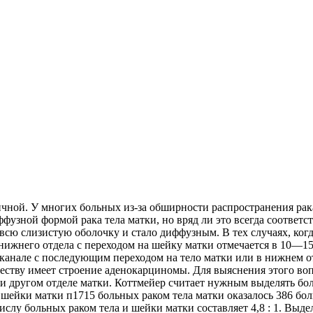
чной. У многих больных из-за обширности распространения рака
узной формой рака тела матки, но вряд ли это всегда соответст
 всю слизистую оболочку и стало диффузным. В тех случаях, ког
 нижнего отдела с переходом на шейку матки отмечается в 10—1
м канале с последующим переходом на тело матки или в нижнем 
ществу имеет строение аденокарциномы. Для выяснения этого во
 и другом отделе матки. Коттмейер считает нужным выделять б
м шейки матки п1715 больных раком тела матки оказалось 386 б
ислу больных раком тела и шейки матки составляет 4,8 : 1. Выд