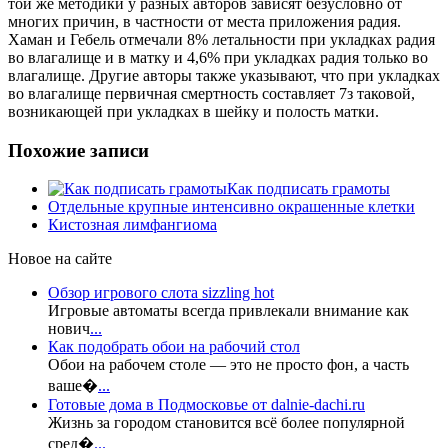
той же методики у разных авторов зависят безусловно от
многих причин, в частности от места приложения радия.
Хаман и Гебель отмечали 8% летальности при укладках радия
во влагалище и в матку и 4,6% при укладках радия только во
влагалище. Другие авторы также указывают, что при укладках
во влагалище первичная смертность составляет 7з таковой,
возникающей при укладках в шейку и полость матки.
Похожие записи
Как подписать грамоты
Отдельные крупные интенсивно окрашенные клетки
Кистозная лимфангиома
Новое на сайте
Обзор игрового слота sizzling hot
Игровые автоматы всегда привлекали внимание как
нович
...
Как подобрать обои на рабочий стол
Обои на рабочем столе — это не просто фон, а часть
ваше�
...
Готовые дома в Подмосковье от dalnie-dachi.ru
Жизнь за городом становится всё более популярной
сред�
...