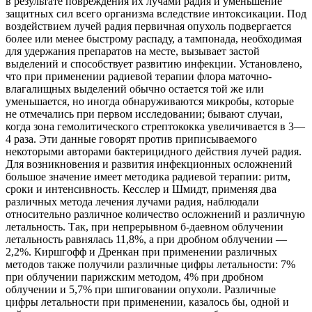
в результате повреждения их лучами радия и уменьшение
защитных
сил всего организма вследствие интоксикации. Под
воздействием лучей радия первичная опухоль подвергается
более или менее быстрому распаду, а тампонада, необходимая
для удержания препаратов на месте, вызывает застой
выделений и способствует развитию инфекции. Установлено,
что при применении радиевой терапии флора маточно-
влагалищных выделений обычно остается той же или
уменьшается, но иногда обнаруживаются микробы, которые
не отмечались при первом исследовании; бывают случаи,
когда зона гемолитического стрептококка увеличивается в 3—
4 раза. Эти данные говорят против приписываемого
некоторыми авторами бактерицидного действия лучей радия.
Для возникновения и развития инфекционных осложнений
большое значение имеет методика радиевой терапии: ритм,
сроки и интенсивность. Кесслер и Шмидт, применяя два
различных метода лечения лучами радия, наблюдали
относительно различное количество осложнений и различную
летальность. Так, при непрерывном б-даевном облучении
летальность равнялась 11,8%, а при дробном облучении —
2,2%. Киршгофф и Дренкан при применении различных
методов также получили различные цифры летальности: 7%
при облучении парижским методом, 4% при дробном
облучении и 5,7% при шпиговании опухоли. Различные
цифры летальности при применении, казалось бы, одной и