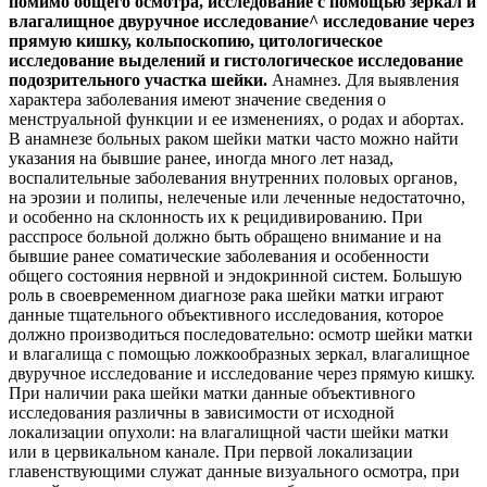
помимо общего осмотра, исследование с помощью зеркал и
влагалищное двуручное исследование^ исследование через
прямую кишку,
кольпоскопию, цитологическое
исследование выделений и гистологическое исследование
подозрительного участка шейки.
Анамнез. Для выявления
характера заболевания имеют значение сведения о
менструальной функции и ее изменениях, о родах и абортах.
В анамнезе больных раком шейки матки часто можно найти
указания на бывшие ранее, иногда много лет назад,
воспалительные заболевания внутренних половых органов,
на эрозии и полипы, нелеченые или леченные недостаточно,
и особенно на склонность их к рецидивированию. При
расспросе больной должно быть обращено внимание и на
бывшие ранее соматические заболевания и особенности
общего состояния нервной и эндокринной систем. Большую
роль в своевременном диагнозе рака шейки матки играют
данные тщательного объективного исследования, которое
должно производиться последовательно: осмотр шейки матки
и влагалища с помощью ложкообразных зеркал, влагалищное
двуручное исследование и исследование через прямую кишку.
При наличии рака шейки матки данные объективного
исследования различны в зависимости от исходной
локализации опухоли: на влагалищной части шейки матки
или в цервикальном канале. При первой локализации
главенствующими служат данные визуального осмотра, при