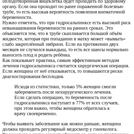
оплодотворённая яйцеклетка будет проходить по здоровому
органу. Если она проходит по ранее пораженной болезнью
трубе, то есть высокая вероятность появления внематочной
беременности.
Нужно отметить, что при гидросальпинксе есть высокий риск
невынашивания беременности на ранних сроках. Это
объясняется тем, что в трубе скапливается большой объём
жидкости, которая при попадании в матку может «вымыть»
слабо закреплённый эмбрион. Если на протяжении двух
месяцев не случился выкидыш, то есть все шансы нормально
выносить плод и родить ребёнка.
Как показывает практика, самым эффективным методом
лечения гидросальпинкса считается хирургическая операция.
Если женщина от неё отказывается, то повышаются риски
диагностирования бесплодия.
Исходя из статистики, только 5% женщин смогли
забеременеть после нехирургического лечения.
Если сделать операцию, то беременность после
гидросальпинкса наступает в 77% от всех случаев,
при этом важно, чтобы женщина обратилась к
врачу своевременно.
Чтобы выявить заболевание как можно раньше, женщина
должна проходить регулярный медосмотр у гинеколога.